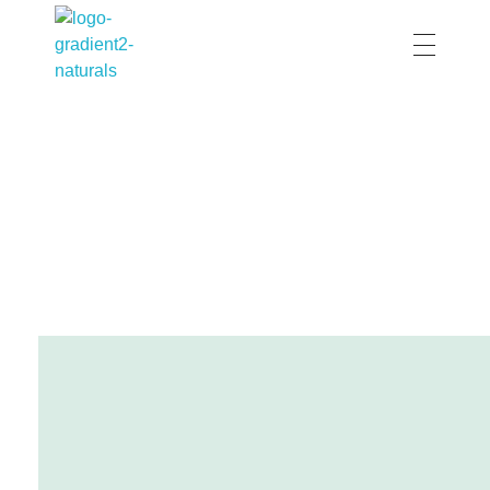
Wholesale Peshtemal
Towels Peshtemal
KOLTUK ÖRTÜSÜ