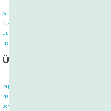
Anasayfa
Hakkımızda
Galeri
İletişim
ÜRÜNLER
Peştemal
Plaj Elbisesi
Bornoz