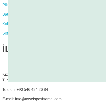
Pike
Battaniye
Koltuk Örtüsü
Sofra Bezi
İLETİŞİM
Kızılcabölük mah. Mezarlık Cad. No :4 Tavas / Denizli /
Turkey
Telefon: +90 546 434 26 84
E-mail: info@towelspeshtemal.com