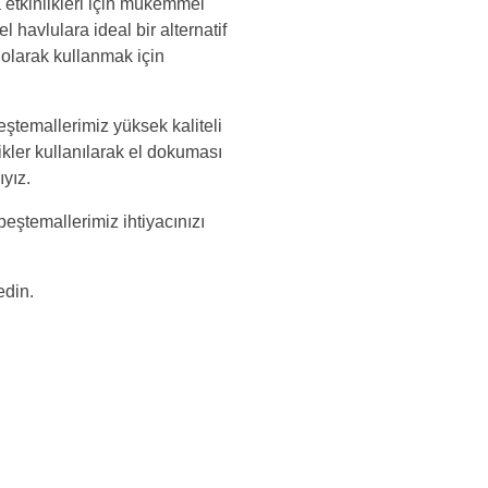
a etkinlikleri için mükemmel
 havlulara ideal bir alternatif
l olarak kullanmak için
eştemallerimiz yüksek kaliteli
ikler kullanılarak el dokuması
ıyız.
 peştemallerimiz ihtiyacınızı
edin.