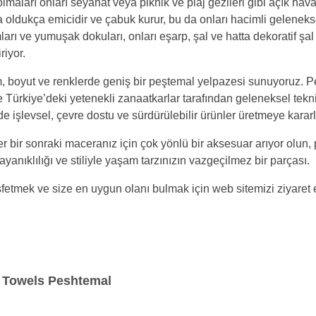
 olmaları onları seyahat veya piknik ve plaj gezileri gibi açık hav
oldukça emicidir ve çabuk kurur, bu da onları hacimli geleneksel
ımları ve yumuşak dokuları, onları eşarp, şal ve hatta dekoratif şa
riyor.
rım, boyut ve renklerde geniş bir peştemal yelpazesi sunuyoruz. P
e Türkiye’deki yetenekli zanaatkarlar tarafından geleneksel tekn
 işlevsel, çevre dostu ve sürdürülebilir ürünler üretmeye kararl
ister bir sonraki maceranız için çok yönlü bir aksesuar arıyor olun,
ayanıklılığı ve stiliyle yaşam tarzınızın vazgeçilmez bir parçası.
tmek ve size en uygun olanı bulmak için web sitemizi ziyaret 
 : Towels Peshtemal