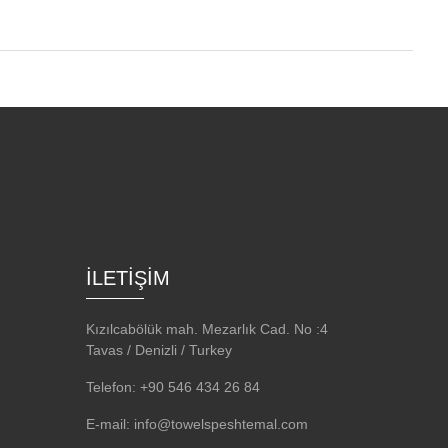
İLETİŞİM
Kızılcabölük mah. Mezarlık Cad. No :4
Tavas / Denizli / Turkey
Telefon: +90 546 434 26 84
E-mail: info@towelspeshtemal.com