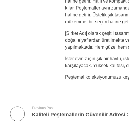
haline getirir. Hafif ve kompakt
kılar. Peştemaller aynı zamanda 
haline getirir. Üstelik şık tasar
mükemmel bir seçim haline geti
[Şirket Adı] olarak çeşitli tasa
doğal elyaflardan üretilmekte v
yapılmaktadır. Hem güzel hem de
İster eviniz için şık bir havlu, 
karşılayacak. Yüksek kalitesi, d
Peştemal koleksiyonumuzu keşfe
Previous Post
Kaliteli Peştemallerin Güvenilir Adresi